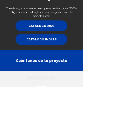
Crea tus gorras desde cero, personalización al 100%.
Elige tus etiquetas, broches, tela, número de
paneles, etc.
CATÁLOGO 2026
CATÁLOGO INGLÉS
Cuéntanos de tu proyecto
ESMERALDA 873
(Matriz)
Col. El Retiro, Guadalajara, jalisco, México.
(33) 3617 0422
/
3618 1661
|
(01) 33 23 01 40 60
(01) 33 23 01 40 61
|
Whats App:
33 1066 6555
ventas@inovacaps.com